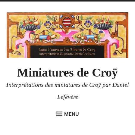
Accéder
au
contenu
Miniatures de Croÿ
Interprétations des miniatures de Croÿ par Daniel
Lefévère
MENU
ACCUEIL