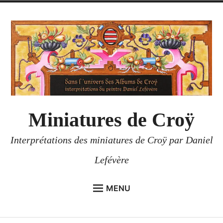
Accéder
au
contenu
Miniatures de Croÿ
Interprétations des miniatures de Croÿ par Daniel
Lefévère
MENU
ACCUEIL
enfant