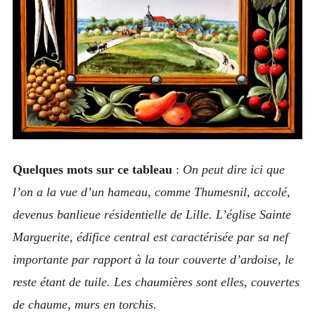
Ascq
Aubry
Auchy
Avesnes-sur-Helpe
Beaucamps
Beuvry
Quelques mots sur ce tableau
:
On peut dire ici que
Bourghelles
l’on a la vue d’un hameau, comme Thumesnil, accolé,
Bousbecque
devenus banlieue résidentielle de Lille. L’église Sainte
Chemy
Marguerite, édifice central est caractérisée par sa nef
Comines
importante par rapport à la tour couverte d’ardoise, le
Condé sur Escaut
reste étant de tuile. Les chaumières sont elles, couvertes
de chaume, murs en torchis.
Croix