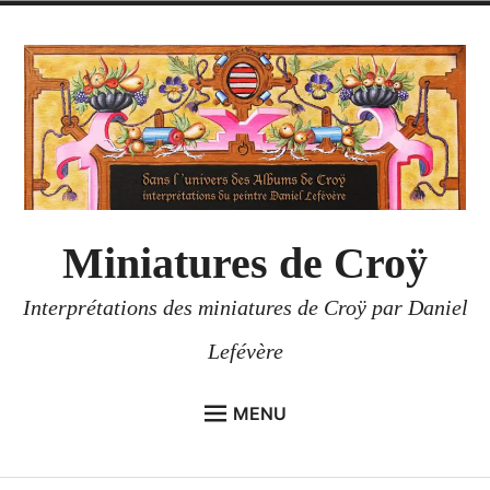
Accéder
au
contenu
Miniatures de Croÿ
Interprétations des miniatures de Croÿ par Daniel
Lefévère
MENU
ACCUEIL
enfant