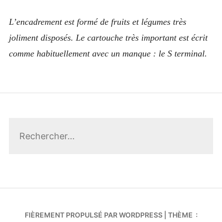
Cuincy le Prévost
L’encadrement est formé de fruits et légumes très
Cysoing
joliment disposés. Le cartouche très important est écrit
Denain
comme habituellement avec un manque : le S terminal.
Douai
Esquermes
Fâches-Thumesnil
Rechercher :
Fives
Flers
Gondecourt
Hellemmes
Hem
FIÈREMENT PROPULSÉ PAR WORDPRESS
|
THÈME :
Hérin