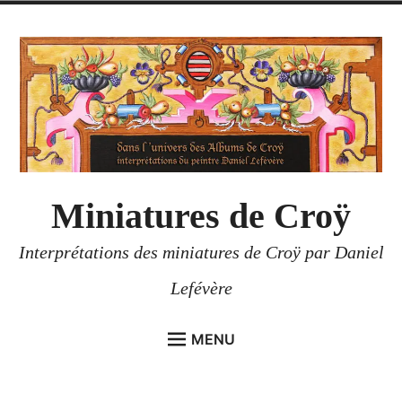
Accéder
au
contenu
Miniatures de Croÿ
Interprétations des miniatures de Croÿ par Daniel
Lefévère
MENU
ACCUEIL