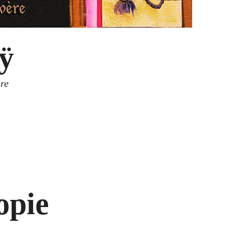
ÿ
re
opie