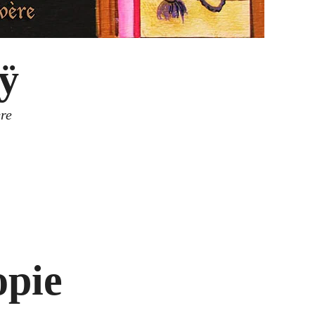
ÿ
re
opie