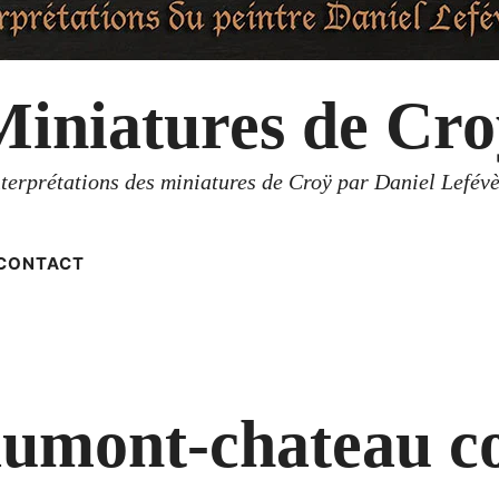
Miniatures de Cro
nterprétations des miniatures de Croÿ par Daniel Lefévè
CONTACT
umont-chateau c