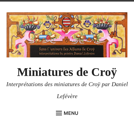
Accéder
au
contenu
Miniatures de Croÿ
Interprétations des miniatures de Croÿ par Daniel
Lefévère
MENU
ACCUEIL