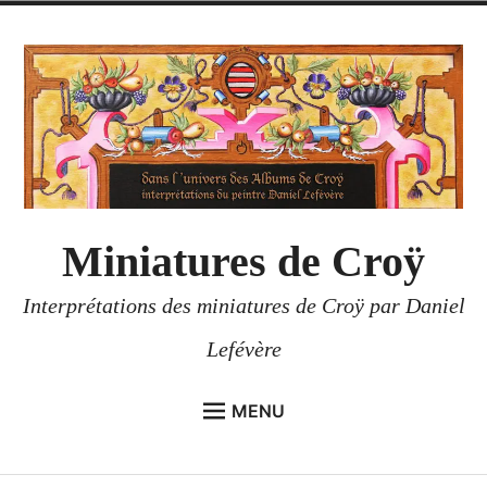
Accéder
au
contenu
Miniatures de Croÿ
Interprétations des miniatures de Croÿ par Daniel
Lefévère
MENU
ACCUEIL