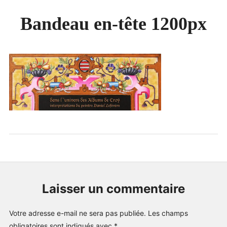
Étend
HISTOIRE
le
Bandeau en-tête 1200px
menu
Étend
TABLEAUX
enfant
le
menu
CONTACT
enfant
Laisser un commentaire
Votre adresse e-mail ne sera pas publiée.
Les champs
obligatoires sont indiqués avec
*