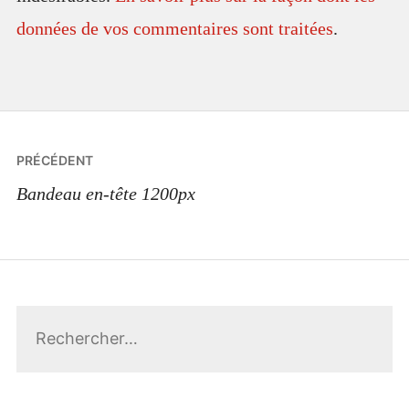
données de vos commentaires sont traitées
.
Navigation
PRÉCÉDENT
de
Bandeau en-tête 1200px
l’article
Rechercher :